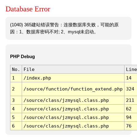
Database Error
(1040) 365建站错误警告：连接数据库失败，可能的原
因：1、数据库密码不对; 2、mysql未启动。
PHP Debug
No.
File
Line
1
/index.php
14
2
/source/function/function_extend.php
324
3
/source/class/jzmysql.class.php
211
4
/source/class/jzmysql.class.php
62
5
/source/class/jzmysql.class.php
94
6
/source/class/jzmysql.class.php
76