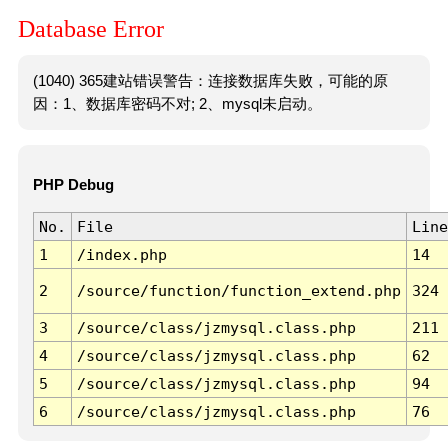
Database Error
(1040) 365建站错误警告：连接数据库失败，可能的原
因：1、数据库密码不对; 2、mysql未启动。
PHP Debug
No.
File
Line
1
/index.php
14
2
/source/function/function_extend.php
324
3
/source/class/jzmysql.class.php
211
4
/source/class/jzmysql.class.php
62
5
/source/class/jzmysql.class.php
94
6
/source/class/jzmysql.class.php
76