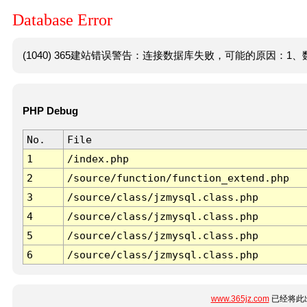
Database Error
(1040) 365建站错误警告：连接数据库失败，可能的原因：1、数
PHP Debug
No.
File
1
/index.php
2
/source/function/function_extend.php
3
/source/class/jzmysql.class.php
4
/source/class/jzmysql.class.php
5
/source/class/jzmysql.class.php
6
/source/class/jzmysql.class.php
www.365jz.com
已经将此