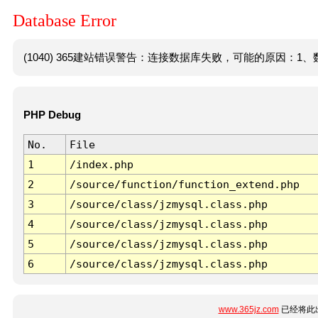
Database Error
(1040) 365建站错误警告：连接数据库失败，可能的原因：1、数
PHP Debug
No.
File
1
/index.php
2
/source/function/function_extend.php
3
/source/class/jzmysql.class.php
4
/source/class/jzmysql.class.php
5
/source/class/jzmysql.class.php
6
/source/class/jzmysql.class.php
www.365jz.com
已经将此