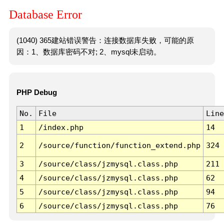
Database Error
(1040) 365建站错误警告：连接数据库失败，可能的原
因：1、数据库密码不对; 2、mysql未启动。
PHP Debug
No.
File
Line
1
/index.php
14
2
/source/function/function_extend.php
324
3
/source/class/jzmysql.class.php
211
4
/source/class/jzmysql.class.php
62
5
/source/class/jzmysql.class.php
94
6
/source/class/jzmysql.class.php
76