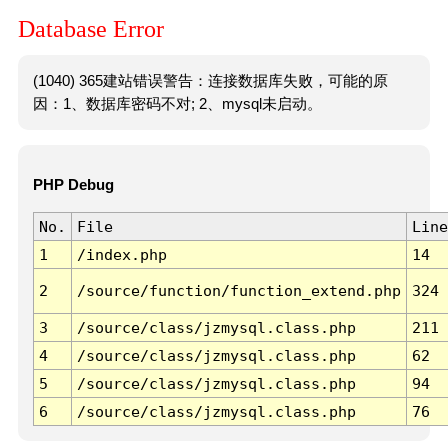
Database Error
(1040) 365建站错误警告：连接数据库失败，可能的原
因：1、数据库密码不对; 2、mysql未启动。
PHP Debug
No.
File
Line
1
/index.php
14
2
/source/function/function_extend.php
324
3
/source/class/jzmysql.class.php
211
4
/source/class/jzmysql.class.php
62
5
/source/class/jzmysql.class.php
94
6
/source/class/jzmysql.class.php
76