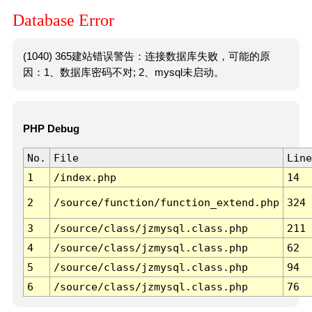
Database Error
(1040) 365建站错误警告：连接数据库失败，可能的原
因：1、数据库密码不对; 2、mysql未启动。
PHP Debug
No.
File
Line
1
/index.php
14
2
/source/function/function_extend.php
324
3
/source/class/jzmysql.class.php
211
4
/source/class/jzmysql.class.php
62
5
/source/class/jzmysql.class.php
94
6
/source/class/jzmysql.class.php
76