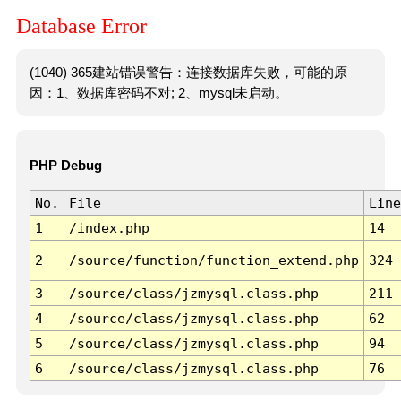
Database Error
(1040) 365建站错误警告：连接数据库失败，可能的原
因：1、数据库密码不对; 2、mysql未启动。
PHP Debug
No.
File
Line
1
/index.php
14
2
/source/function/function_extend.php
324
3
/source/class/jzmysql.class.php
211
4
/source/class/jzmysql.class.php
62
5
/source/class/jzmysql.class.php
94
6
/source/class/jzmysql.class.php
76