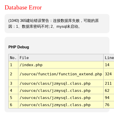
Database Error
(1040) 365建站错误警告：连接数据库失败，可能的原
因：1、数据库密码不对; 2、mysql未启动。
PHP Debug
No.
File
Line
1
/index.php
14
2
/source/function/function_extend.php
324
3
/source/class/jzmysql.class.php
211
4
/source/class/jzmysql.class.php
62
5
/source/class/jzmysql.class.php
94
6
/source/class/jzmysql.class.php
76