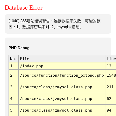
Database Error
(1040) 365建站错误警告：连接数据库失败，可能的原
因：1、数据库密码不对; 2、mysql未启动。
PHP Debug
No.
File
Line
1
/index.php
13
2
/source/function/function_extend.php
1548
3
/source/class/jzmysql.class.php
211
4
/source/class/jzmysql.class.php
62
5
/source/class/jzmysql.class.php
94