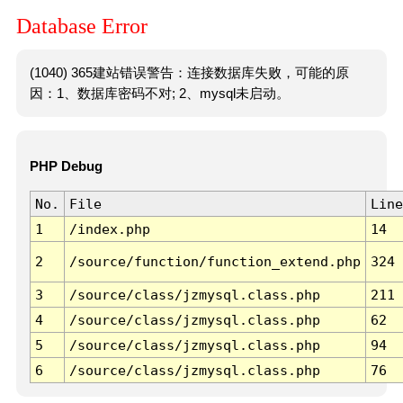
Database Error
(1040) 365建站错误警告：连接数据库失败，可能的原
因：1、数据库密码不对; 2、mysql未启动。
PHP Debug
No.
File
Line
1
/index.php
14
2
/source/function/function_extend.php
324
3
/source/class/jzmysql.class.php
211
4
/source/class/jzmysql.class.php
62
5
/source/class/jzmysql.class.php
94
6
/source/class/jzmysql.class.php
76