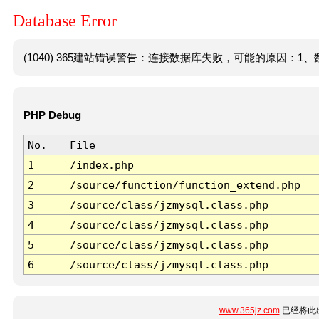
Database Error
(1040) 365建站错误警告：连接数据库失败，可能的原因：1、数
PHP Debug
No.
File
1
/index.php
2
/source/function/function_extend.php
3
/source/class/jzmysql.class.php
4
/source/class/jzmysql.class.php
5
/source/class/jzmysql.class.php
6
/source/class/jzmysql.class.php
www.365jz.com
已经将此