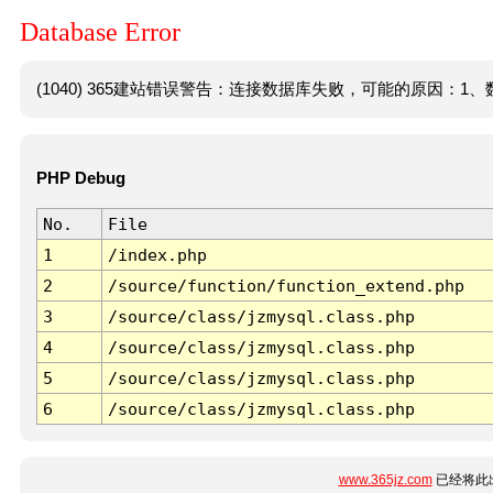
Database Error
(1040) 365建站错误警告：连接数据库失败，可能的原因：1、数
PHP Debug
No.
File
1
/index.php
2
/source/function/function_extend.php
3
/source/class/jzmysql.class.php
4
/source/class/jzmysql.class.php
5
/source/class/jzmysql.class.php
6
/source/class/jzmysql.class.php
www.365jz.com
已经将此