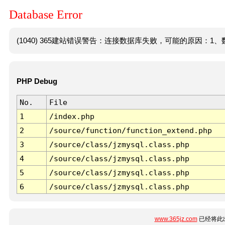
Database Error
(1040) 365建站错误警告：连接数据库失败，可能的原因：1、数
PHP Debug
No.
File
1
/index.php
2
/source/function/function_extend.php
3
/source/class/jzmysql.class.php
4
/source/class/jzmysql.class.php
5
/source/class/jzmysql.class.php
6
/source/class/jzmysql.class.php
www.365jz.com
已经将此