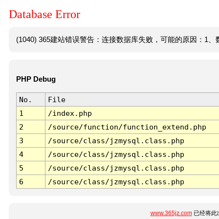
Database Error
(1040) 365建站错误警告：连接数据库失败，可能的原因：1、数
PHP Debug
No.
File
1
/index.php
2
/source/function/function_extend.php
3
/source/class/jzmysql.class.php
4
/source/class/jzmysql.class.php
5
/source/class/jzmysql.class.php
6
/source/class/jzmysql.class.php
www.365jz.com
已经将此