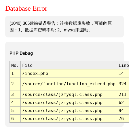
Database Error
(1040) 365建站错误警告：连接数据库失败，可能的原
因：1、数据库密码不对; 2、mysql未启动。
PHP Debug
No.
File
Line
1
/index.php
14
2
/source/function/function_extend.php
324
3
/source/class/jzmysql.class.php
211
4
/source/class/jzmysql.class.php
62
5
/source/class/jzmysql.class.php
94
6
/source/class/jzmysql.class.php
76