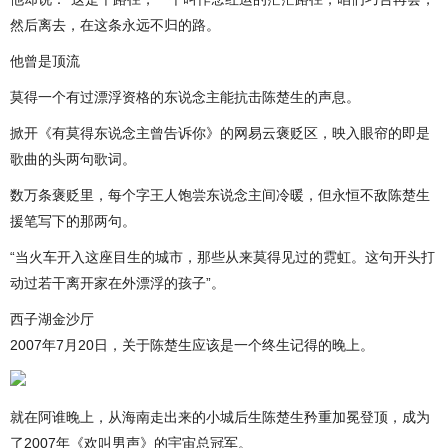
然后离去，在这条永远不归的路。
他曾是顶流
莫得一个有过漂浮资格的东说念主能抗击陈楚生的声息。
掀开《有莫得东说念主曾告诉你》的网易云褒贬区，映入眼帘的即是
歌曲的头两句歌词。
数万条褒贬里，每个字王人饱尝东说念主间冷暖，但永恒不敌陈楚生
援笔写下的那两句。
“当火车开入这座目生的城市，那些从来莫得见过的霓虹。这句开头打
动过若干离开家在外漂浮的孩子”。
西子湖金沙厅
2007年7月20日，关于陈楚生应该是一个终生记得的晚上。
就在阿谁晚上，从海南走出来的小城后生陈楚生矜重加冕登顶，成为
了2007年《欢叫男声》的宇宙总冠军。