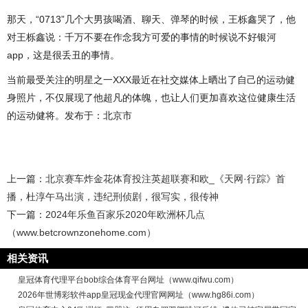
那天，“0713”几个大男孩喝酒、聊天、弹琴的时候，王栎鑫哭了，他
对王栎鑫说：千万不要在作念我方可爱的事情的时候说不好银河
app，这是很丢丑的事情。
当前最受关注的明星之一XXX最近在社交媒体上晒出了自己的运动健
身照片，不仅展现了他超凡的体魄，也让人们更加喜欢这位健康生活
的运动健将。发布于：北京市
上一篇：
北京赛车炸金花体育投注英超联赛和欧_《天网·行踪》首
播，杜淳午马出演，违纪刑侦剧，很写实，很传神
下一篇：
2024年乐鱼百家乐2020年欧洲杯几点
（www.betcrownzonehome.com）
相关资讯
皇冠体育代理平台bob综合体育平台网址（www.qifwu.com）
2026年世博彩软件app皇冠现金代理官网网址（www.hg86i.com）