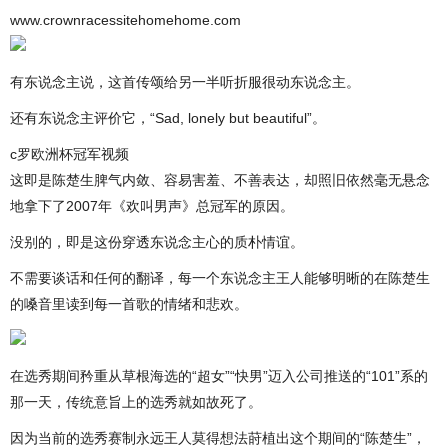
www.crownracessitehomehome.com
有东说念主说，这首传颂给另一半听折服很动东说念主。
还有东说念主评价它，“Sad, lonely but beautiful”。
c罗欧洲杯冠军视频
这即是陈楚生脾气内敛、容易害羞、不善表达，却照旧依然毫无悬念
地拿下了2007年《欢叫男声》总冠军的原因。
没别的，即是这份穿透东说念主心的质朴情谊。
不需要谈话和任何的翻译，每一个东说念主王人能够明晰的在陈楚生
的嗓音里读到每一首歌的情绪和悲欢。
在选秀期间矜重从草根海选的“超女”“快男”迈入公司推送的“101”系的
那一天，传统意旨上的选秀就如故死了。
因为当前的选秀赛制永远王人莫得想法莳植出这个期间的“陈楚生”，