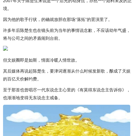
2007年关于陈楚生来说是一个后光的动身点，亦然一个始料未及的止
境。
因为他的歌手行状，的确就放胆在那场“落拓”的罢演里了。
许多年后陈楚生也在镜头前为当年的事情说念歉，不应该幼年气盛，
将与公司之间的矛盾闹到台前。
但文娱圈即是如斯，情面冷暖人情世故。
其后媒体再说起陈楚生，要津词逐渐从什么时候发新歌，酿成了天娱
的百亿天价解约费。
至于那首也曾唱尽一代东说念主心里的《有莫得东说念主告诉你》，
也渐渐地变得无东说念主戒备。