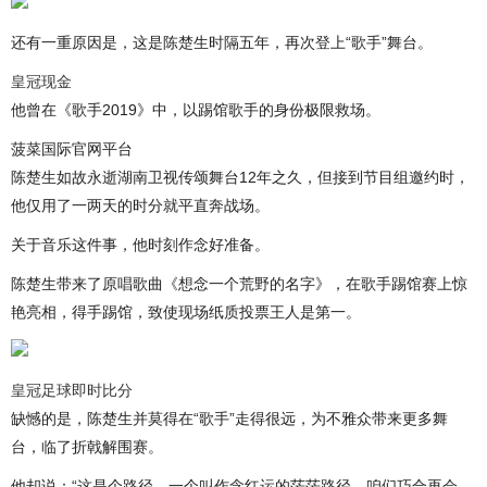
还有一重原因是，这是陈楚生时隔五年，再次登上“歌手”舞台。
皇冠现金
他曾在《歌手2019》中，以踢馆歌手的身份极限救场。
菠菜国际官网平台
陈楚生如故永逝湖南卫视传颂舞台12年之久，但接到节目组邀约时，
他仅用了一两天的时分就平直奔战场。
关于音乐这件事，他时刻作念好准备。
陈楚生带来了原唱歌曲《想念一个荒野的名字》，在歌手踢馆赛上惊
艳亮相，得手踢馆，致使现场纸质投票王人是第一。
皇冠足球即时比分
缺憾的是，陈楚生并莫得在“歌手”走得很远，为不雅众带来更多舞
台，临了折戟解围赛。
他却说：“这是个路径，一个叫作念红运的茫茫路径，咱们巧合再会，