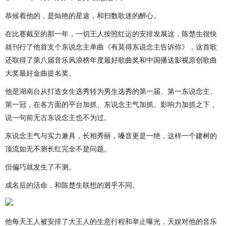
恭候着他的，是灿艳的星途，和扫数歌迷的醉心。
在比赛截至的那一年，一切王人按照红运的安排发展这，陈楚生很快
就刊行了他首支个东说念主单曲《有莫得东说念主告诉你》，这首歌
还取得了第八届音乐风浪榜年度最好歌曲奖和中国播送影视原创歌曲
大奖最好金曲提名奖。
他是湖南台从打造女生选秀转为男生选秀的第一届、第一东说念主、
第一冠，在各方面的平台加抓、东说念主气加抓、影响力加抓之下，
说一句前无古东说念主也不为过。
东说念主气与实力兼具，长相秀丽，嗓音更是一绝，这样一个建树的
顶流如无不测长红完全不是问题。
但偏巧就发生了不测。
成名后的活命，和陈楚生联想的迥乎不同。
他每天王人被安排了大王人的生意行程和举止曝光，天娱对他的音乐