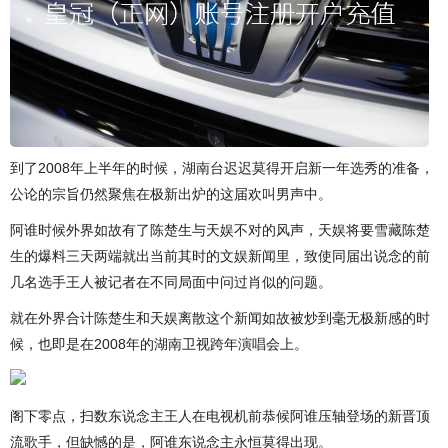
到了2008年上半年的时候，湖南台迟迟莫得开启新一年选秀的准备，
公论的宗旨仍然聚焦在极新出炉的这届欢叫男声中。
阿谁时候外界如故有了陈楚生与天娱不对的风声，天娱将要雪藏陈楚
生的爆料三天两端就出当前其时的文娱新闻里，致使同届出说念的前
几名选手王人被记者在不同局面中问过肖似的问题。
就在外界合计陈楚生和天娱离散这个新闻如故被炒到毫无极新感的时
候，也即是在2008年的湖南卫视跨年演唱会上。
阁下零点，扫数东说念主王人在电视机前恭候阿谁压轴登场的新晋顶
流歌手，但缺憾的是，阿谁东说念主永恒莫得出现。