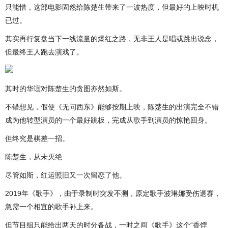
只能惜，这部电影固然给陈楚生带来了一波热度，但最好的上映时机
已过。
其实再行复盘当下一线流量的爆红之路，无非王人是唱或跳出说念，
但最终王人跑去演戏了。
其时的华谊对陈楚生的贪图亦然如斯。
不错想见，假使《无问西东》能够按期上映，陈楚生的出演完全不错
成为他转型演员的一个最好跳板，完成从歌手到演员的惊艳回身。
但终究是棋差一招。
陈楚生，从未灭绝
尽管如斯，红运照旧又一次留恋了他。
2019年《歌手》，由于录制时突发不测，原定歌手波琳娜受伤退赛，
急需一个相宜的歌手补上来。
但节目组只能给出两天的时分备战，一时之间《歌手》这个“香饽