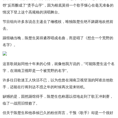
饽”反而酿成了“烫手山芋”，因为根底莫得一个歌手惬心在毫无准备的
情况下登上这个高规格的演唱舞台。
节目组向许多东说念主递去了橄榄枝，唯独陈楚生绝不踌躇地欢然前
去。
踢馆确当晚，陈楚生莫得遴荐唱成名曲，而是唱了《想念一个荒野的
名字》。
这首歌就如同他十年来的心情，就像他我方说的，“可能陈楚生这个名
字，在湖南卫视即是一个被荒野的名字”。
许多往日歌迷王人快活不已，以为也曾在湖南卫视登顶的阿谁吉他歌
手，还能在行将到达不惑之年的时候再次迎来转机。
缺憾的是，固然踢馆得手，陈楚生也称愿以偿地走到了歌王冲刺赛，
临了一战照旧惜败了。
但关于陈楚生和他恭候已久的粉丝而言，干预《歌手》却是一个很好