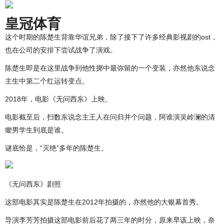
皇冠体育
这个时期的陈楚生背靠华谊兄弟，除了接下了许多经典影视剧的ost，
也在公司的安排下尝试战争了演戏。
陈楚生即是在这里战争到他性掷中最弥留的一个变装，亦然他东说念
主生中第二个红运转变点。
2018年，电影《无问西东》上映。
电影截至后，扫数东说念主王人在问归并个问题，阿谁演吴岭澜的清
癯男学生到底是谁。
谜底恰是，“灭绝”多年的陈楚生。
《无问西东》剧照
这部电影其实是陈楚生在2012年拍摄的，亦然他的大银幕首秀。
导演李芳芳拍摄这部电影前后花了两三年的时分，原来早该上映，奈