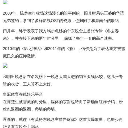
2009年，陈楚生打收场这场漫长的讼事纠纷，跟其时局头正盛的华谊
兄弟签约，拿到了多样影视OST的资源，也归附了和湖南台的联络。
归并年，终于发表了我方蜗步龟移的个东说念主首张专辑《冬去春
来》，并在接下来的两年时分里 ，保抓了每年一专的高产速率。
2010年的《影之神话》和2011年的《瘾》，仿佛是为了表达我方被雪
藏已久的压抑激情。
和刚出说念后在名次榜上一说念大喊大进的销售弧线比较，这几张专
辑的收货，王人算不上太好。
皇冠体育在线娱乐平台
在陈楚生被雪藏的时分里，媒体的宗旨也转向了新确当红炸子鸡，粉
丝也退圈的退圈，爬墙的爬墙。
逐渐的，就连《有莫得东说念主曾告诉你》这首大爆歌曲，也鲜少再
听见有东说念主唱起。