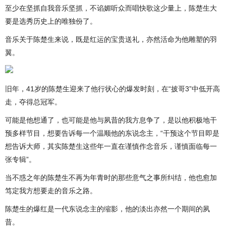
至少在坚抓自我音乐坚抓，不谄媚听众而唱快歌这少量上，陈楚生大
要是选秀历史上的唯独份了。
音乐关于陈楚生来说，既是红运的宝贵送礼，亦然活命为他雕塑的羽
翼。
旧年，41岁的陈楚生迎来了他行状心的爆发时刻，在“披哥3”中低开高
走，夺得总冠军。
可能是他想通了，也可能是他与夙昔的我方息争了，是以他积极地干
预多样节目，想要告诉每一个温顺他的东说念主，“干预这个节目即是
想告诉大师，其实陈楚生这些年一直在谨慎作念音乐，谨慎面临每一
张专辑”。
当不惑之年的陈楚生不再为年青时的那些意气之事所纠结，他也愈加
笃定我方想要走的音乐之路。
陈楚生的爆红是一代东说念主的缩影，他的淡出亦然一个期间的夙
昔。