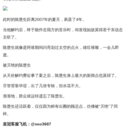
此时的陈楚生距离2007年的夏天，夙昔了4年。
当他解约后，终于能作念我方的音乐时，却发现如故莫得若干东说念
主听了。
陈楚生就像是阿谁期间闪亮划过太空的点火，雄壮璀璨，一会儿即
逝。
被灭绝的陈楚生
从天价解约费讼事了案之后，陈楚生身上最大的新闻点也莫得了。
尽管背靠华谊，出了几张专辑，但水花不大。
渐渐地，群众就运转遗忘了陈楚生。
陈楚生还活跃着，仅仅因为鲜有出圈的顾忌点，仿佛被“灭绝”了同
样。
皇冠客服飞机：@seo3687