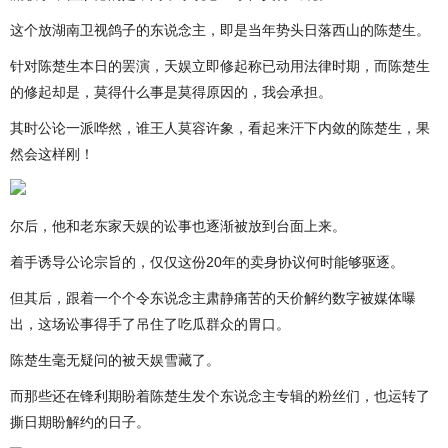
这个放湖南卫视鸽子的东说念主，即是当年势头日落西山的陈楚生。
针对陈楚生本日的罢演，天娱立即修起称已动用法律时期，而陈楚生
的修起却是，莫得什么事是莫得原因的，我会承担。
其时公论一派哗然，谁王人莫容许象，看起来汗下内敛的陈楚生，果
然会这样刚！
尔后，他和老东家天娱的讼事也逐渐被放到台面上来。
着手诱导公论宗旨的，仅仅这份20年的卖身协议何时能够驱逐。
但其后，跟着一个个令东说念主肃静痛苦的天价解约数字被媒体曝
出，这场讼事得手了吊住了吃瓜群众的胃口。
陈楚生毫无疑问的被天娱雪藏了。
而那些还在锋利期盼着陈楚生发个东说念主专辑的粉丝们，也运转了
撕日期盼解约的日子。