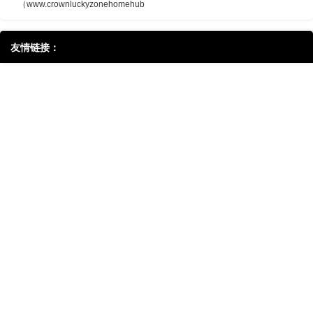
（www.crownluckyzonehomehub
友情链接：