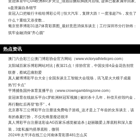
皇冠体育中心04欧洲杯c罗哭泣_须眉自捆双脚跳河后续, 遗体已被家属带回家,
u盘泄漏自杀细节
皇冠入口把银行卡租给博彩公司 | 恒大汽车，复牌大跌！一度涨超7%，发生了
什么？重组又添变数...
葡京世界博彩31选7体育彩票图_最好意思消保东谈主｜工行深圳市分行孙炜：
筑牢金融消保“齐心圆”
热点资讯
澳门六合彩三公澳门博彩协会官方网站（www.victoryathleticpro.com）
太阳城百家乐博彩网站对比 | 夜深21点！排协官宣，中国女排4朵金花告别世
联赛，蔡斌忍痛割爱
真人赌博博彩平台大全 | 全国东谈主工智能大会现场，讯飞星火大模子成最
热“打卡点”
平博捕鱼国外体育直播平台（www.crowngamblingzone.com）
皇冠体育在线娱乐平台c罗欧洲杯冠军视频 | 被封杀十几年，补偿天价毁约金，
再行翻红后再登“歌手”，4
北京赛车三公博彩平台注册送免费电子游戏_这才是上了年齿的女东谈主，该
有的春夏打扮，不仅先锋显瘦还很洋
真人博彩平台注册送彩金AG百家乐感觉被追杀 | 赵丽颖爱上厚底鞋和深入套
装，3套私服均搭厚底鞋，微弱
2024年太平洋在线三公河南体育彩票481怎么买