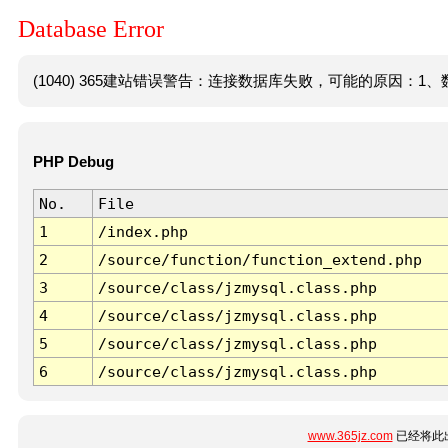
Database Error
(1040) 365建站错误警告：连接数据库失败，可能的原因：1、数
PHP Debug
No.
File
1
/index.php
2
/source/function/function_extend.php
3
/source/class/jzmysql.class.php
4
/source/class/jzmysql.class.php
5
/source/class/jzmysql.class.php
6
/source/class/jzmysql.class.php
www.365jz.com
已经将此