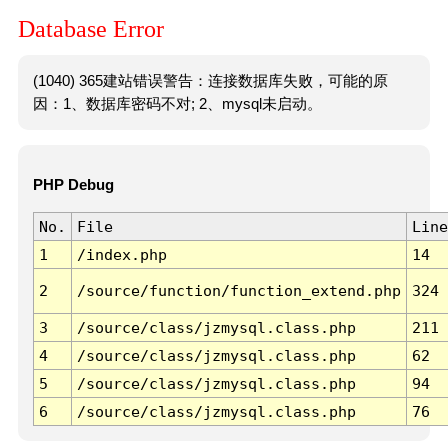
Database Error
(1040) 365建站错误警告：连接数据库失败，可能的原
因：1、数据库密码不对; 2、mysql未启动。
PHP Debug
No.
File
Line
1
/index.php
14
2
/source/function/function_extend.php
324
3
/source/class/jzmysql.class.php
211
4
/source/class/jzmysql.class.php
62
5
/source/class/jzmysql.class.php
94
6
/source/class/jzmysql.class.php
76