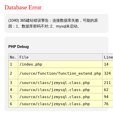
Database Error
(1040) 365建站错误警告：连接数据库失败，可能的原
因：1、数据库密码不对; 2、mysql未启动。
PHP Debug
No.
File
Line
1
/index.php
14
2
/source/function/function_extend.php
324
3
/source/class/jzmysql.class.php
211
4
/source/class/jzmysql.class.php
62
5
/source/class/jzmysql.class.php
94
6
/source/class/jzmysql.class.php
76